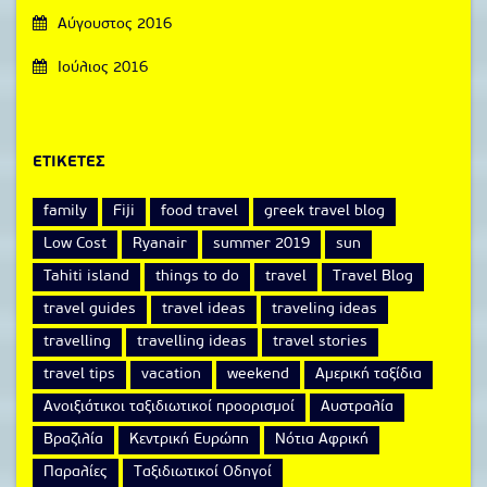
Αύγουστος 2016
Ιούλιος 2016
ΕΤΙΚΈΤΕΣ
family
Fiji
food travel
greek travel blog
Low Cost
Ryanair
summer 2019
sun
Tahiti island
things to do
travel
Travel Blog
travel guides
travel ideas
traveling ideas
travelling
travelling ideas
travel stories
travel tips
vacation
weekend
Αμερική ταξίδια
Ανοιξιάτικοι ταξιδιωτικοί προορισμοί
Αυστραλία
Βραζιλία
Κεντρική Ευρώπη
Νότια Αφρική
Παραλίες
Ταξιδιωτικοί Οδηγοί