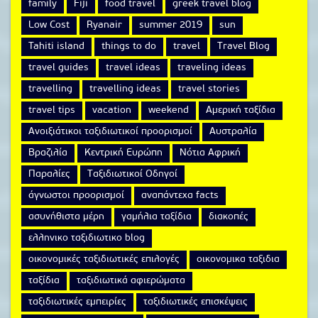
family
Fiji
food travel
greek travel blog
Low Cost
Ryanair
summer 2019
sun
Tahiti island
things to do
travel
Travel Blog
travel guides
travel ideas
traveling ideas
travelling
travelling ideas
travel stories
travel tips
vacation
weekend
Αμερική ταξίδια
Ανοιξιάτικοι ταξιδιωτικοί προορισμοί
Αυστραλία
Βραζιλία
Κεντρική Ευρώπη
Νότια Αφρική
Παραλίες
Ταξιδιωτικοί Οδηγοί
άγνωστοι προορισμοί
αναπάντεχα facts
ασυνήθιστα μέρη
γαμήλια ταξίδια
διακοπές
ελληνικο ταξιδιωτικο blog
οικονομικές ταξιδιωτικές επιλογές
οικονομικα ταξιδια
ταξίδια
ταξιδιωτικά αφιερώματα
ταξιδιωτικές εμπειρίες
ταξιδιωτικές επισκέψεις