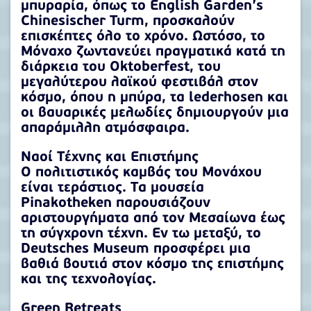
μπυραρία, όπως το English Garden’s
Chinesischer Turm, προσκαλούν
επισκέπτες όλο το χρόνο. Ωστόσο, το
Μόναχο ζωντανεύει πραγματικά κατά τη
διάρκεια του Oktoberfest, του
μεγαλύτερου λαϊκού φεστιβάλ στον
κόσμο, όπου η μπύρα, τα lederhosen και
οι βαυαρικές μελωδίες δημιουργούν μια
απαράμιλλη ατμόσφαιρα.
Ναοί Τέχνης και Επιστήμης
Ο πολιτιστικός καμβάς του Μονάχου
είναι τεράστιος. Τα μουσεία
Pinakotheken παρουσιάζουν
αριστουργήματα από τον Μεσαίωνα έως
τη σύγχρονη τέχνη. Εν τω μεταξύ, το
Deutsches Museum προσφέρει μια
βαθιά βουτιά στον κόσμο της επιστήμης
και της τεχνολογίας.
Green Retreats