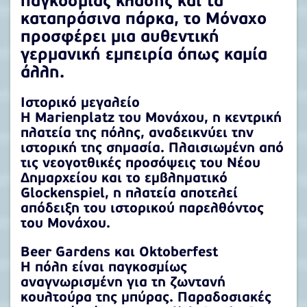
παγκόσμιας κλάσης και τα
καταπράσινα πάρκα, το Μόναχο
προσφέρει μια αυθεντική
γερμανική εμπειρία όπως καμία
άλλη.
Ιστορικό μεγαλείο
Η Marienplatz του Μονάχου, η κεντρική
πλατεία της πόλης, αναδεικνύει την
ιστορική της σημασία. Πλαισιωμένη από
τις νεογοτθικές προσόψεις του Νέου
Δημαρχείου και το εμβληματικό
Glockenspiel, η πλατεία αποτελεί
απόδειξη του ιστορικού παρελθόντος
του Μονάχου.
Beer Gardens και Oktoberfest
Η πόλη είναι παγκοσμίως
αναγνωρισμένη για τη ζωντανή
κουλτούρα της μπύρας. Παραδοσιακές