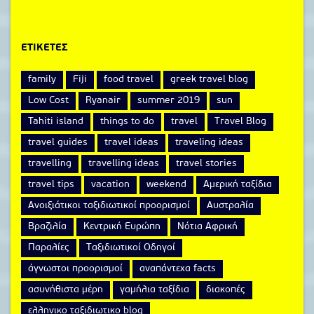
ΕΤΙΚΈΤΕΣ
family
Fiji
food travel
greek travel blog
Low Cost
Ryanair
summer 2019
sun
Tahiti island
things to do
travel
Travel Blog
travel guides
travel ideas
traveling ideas
travelling
travelling ideas
travel stories
travel tips
vacation
weekend
Αμερική ταξίδια
Ανοιξιάτικοι ταξιδιωτικοί προορισμοί
Αυστραλία
Βραζιλία
Κεντρική Ευρώπη
Νότια Αφρική
Παραλίες
Ταξιδιωτικοί Οδηγοί
άγνωστοι προορισμοί
αναπάντεχα facts
ασυνήθιστα μέρη
γαμήλια ταξίδια
διακοπές
ελληνικο ταξιδιωτικο blog