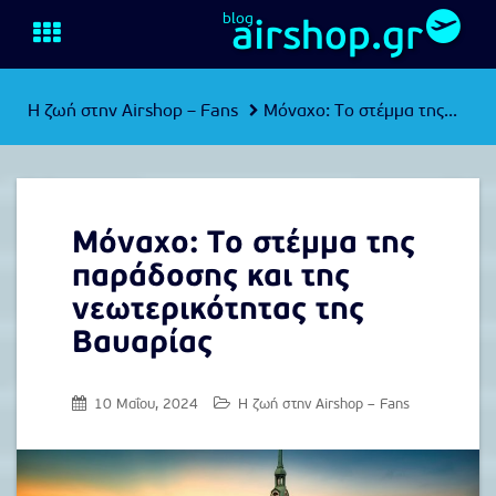
S
blog
airshop.gr
T
k
O
i
G
p
G
t
L
Η ζωή στην Airshop – Fans
Μόναχο: Το στέμμα της...
o
E
m
N
A
a
V
i
I
n
G
c
A
Μόναχο: Το στέμμα της
o
T
παράδοσης και της
I
n
O
t
νεωτερικότητας της
N
e
Βαυαρίας
n
t
10 Μαΐου, 2024
Η ζωή στην Airshop – Fans