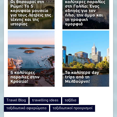
Οι θησαυροί στη
καλύτερες παραλίες
Ρώμη: Τα 5
στη Γαλλία: Ένας
κορυφαία μουσεία
οδηγός για τον
για τους λάτρεις της
ήλιο, την άμμο και
τέχνης και της
τη γραφική
ιστορίας
ομορφιά
5 καλύτερες
Τα καλύτερα day
παραλίες στην
trips από τη
Κροατία!
Μελβούρνη!
Travel Blog
travelling ideas
ταξίδια
ταξιδιωτικά αφιερώματα
ταξιδιωτικοί προορισμοί