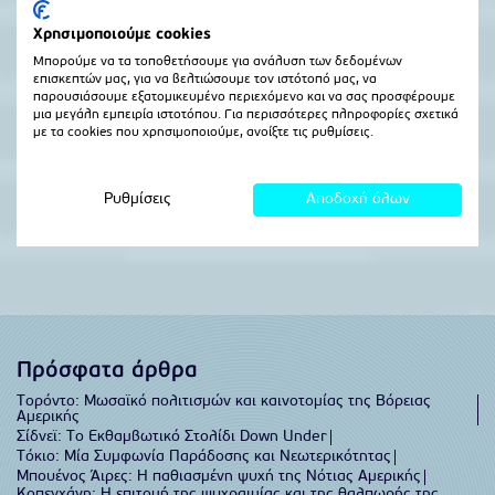
Πρόσφατα άρθρα
Τορόντο: Μωσαϊκό πολιτισμών και καινοτομίας της Βόρειας
Αμερικής
Σίδνεϊ: Το Εκθαμβωτικό Στολίδι Down Under
Τόκιο: Μία Συμφωνία Παράδοσης και Νεωτερικότητας
Μπουένος Άιρες: Η παθιασμένη ψυχή της Νότιας Αμερικής
Κοπεγχάγη: Η επιτομή της ψυχραιμίας και της θαλπωρής της