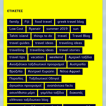
ΕΤΙΚΈΤΕΣ
family
Fiji
food travel
greek travel blog
Low Cost
Ryanair
summer 2019
sun
Tahiti island
things to do
travel
Travel Blog
travel guides
travel ideas
traveling ideas
travelling
travelling ideas
travel stories
travel tips
vacation
weekend
Αμερική ταξίδια
Ανοιξιάτικοι ταξιδιωτικοί προορισμοί
Αυστραλία
Βραζιλία
Κεντρική Ευρώπη
Νότια Αφρική
Παραλίες
Ταξιδιωτικοί Οδηγοί
άγνωστοι προορισμοί
αναπάντεχα facts
ασυνήθιστα μέρη
γαμήλια ταξίδια
διακοπές
ελληνικο ταξιδιωτικο blog